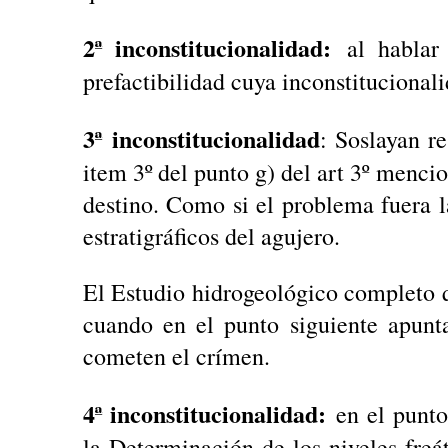
2ª inconstitucionalidad:
al hablar 
prefactibilidad cuya inconstituciona
3ª
inconstitucionalidad
: Soslayan re
item 3º del punto g) del art 3º menci
destino. Como si el problema fuera 
estratigráficos del agujero.
El Estudio hidrogeológico completo q
cuando en el punto siguiente apunt
cometen el crímen.
4ª inconstitucionalidad:
en el punto
la Determinación de los niveles freát