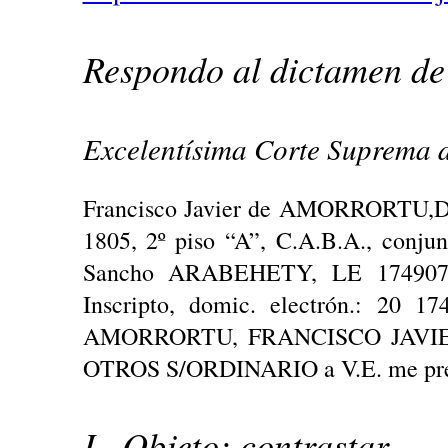
Respondo al dictamen d
Excelentísima Corte Suprema d
Francisco Javier de AMORRORTU,DNI
1805, 2º piso “A”, C.A.B.A., conju
Sancho ARABEHETY, LE 1749070
Inscripto, domic. electrón.: 20 
AMORRORTU, FRANCISCO JAVIE
OTROS S/ORDINARIO a V.E. me prese
I . Objeto: contrastar