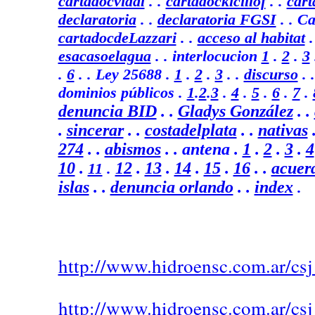
cartadocvidal
. .
cartadockicillof
. .
car
declaratoria
. .
declaratoria FGSI
.
. C
cartadocdeLazzari
. .
acceso al habitat
.
esacasoelagua
. . interlocucion
1
.
2
.
3
.
6
. .
Ley 25688
.
1
.
2
.
3
. .
discurso
. 
dominios públicos .
1
.
2
.
3
.
4
.
5
.
6
.
7
.
denuncia BID
.
.
Gladys González
. .
.
sincerar
.
.
costadelplata
.
.
nativas
.
274
. .
abismos
. .
antena .
1
.
2
.
3
.
4
10
.
12
.
13
.
14
.
15
.
16
. .
acuer
11
.
islas
. .
denuncia orlando
. .
index
.
http://www.hidroensc.com.ar/csj
http://www.hidroensc.com.ar/cs