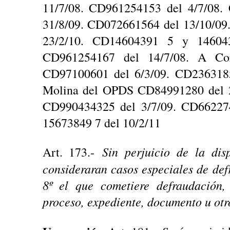
11/7/08. CD961254153 del 4/7/08.
31/8/09. CD072661564 del 13/10/09
23/2/10. CD14604391 5 y 146043
CD961254167 del 14/7/08. A Co
CD97100601 del 6/3/09. CD2363185
Molina del OPDS CD84991280 del 2
CD990434325 del 3/7/09. CD66227
15673849 7 del 10/2/11
Sin perjuicio de la dis
Art. 173.-
consideraran casos especiales de def
8º el que cometiere defraudación,
proceso, expediente, documento u otr