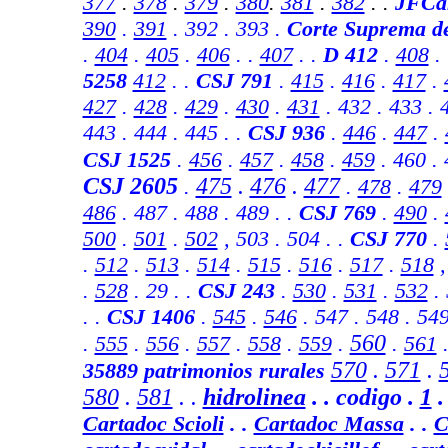
377
.
378
.
379
.
380
.
381
.
382
. .
JFCa
390
.
391
. 392 . 393 .
Corte Suprema d
.
404
.
405
.
406
. .
407
. .
D 412
.
408
.
5258
412
. .
CSJ 791
.
415
.
416
.
417
.
427
.
428
.
429
.
430
.
431
. 432 . 433 . 
443 . 444 . 445 . .
CSJ 936
.
446
.
447
.
CSJ 1525
.
456
.
457
.
458
.
459
. 460 . 
CSJ 2605
475
.
476
.
477
.
.
478
.
479
486
. 487 . 488 . 489 .
.
CSJ 769
.
490
.
500
.
501
.
502
, 503 . 504 . .
CSJ 770
.
.
512
.
513
.
514
.
515
.
516
.
517
.
518
.
528
. 29 . .
CSJ 243
.
530
.
531
.
532
. 
.
.
CSJ 1406
.
545
.
546
. 547 . 548 . 54
560
.
555
.
556
.
557
.
558
.
559
.
.
561
570
.
571
.
35889
patrimonios rurales
580
.
581
.
.
hidrolinea
. .
codigo .
1
Cartadoc Scioli
. .
Cartadoc Massa
. .
C