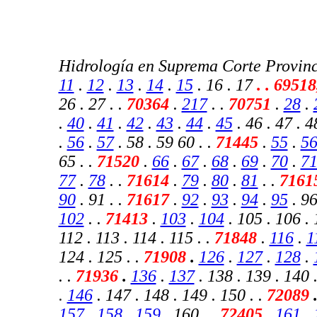
Hidrología en Suprema Corte Provinc
11
.
12
.
13
.
14
.
15
. 16 . 17
.
. 69518
26 . 27 . .
70364
.
217
.
.
70751
.
28
.
.
40
.
41
.
42
.
43
.
44
.
45
. 46 . 47 . 4
.
56
.
57
. 58 . 59 60 . .
71445
.
55
.
5
65 . .
71520
.
66
.
67
.
68
.
69
.
70
.
7
77
.
78
. .
71614
.
79
.
80
.
81
. .
7161
90
. 91 . .
71617
.
92
.
93
.
94
.
95
. 96
102
. .
71413
.
103
.
104
. 105 . 106 . 
112 . 113 . 114 . 115 . .
71848
.
116
.
1
124 . 125 . .
71908
.
126
.
127
.
128
.
. .
71936
.
136
.
137
. 138 . 139 . 140 .
.
146
. 147 . 148 . 149 . 150 .
.
72089
157
.
158
.
159
. 160 . .
72405
.
161
.