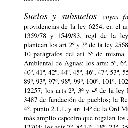
Suelos y subsuelos
cuyas fr
providencias de la ley 6254, en el a
1359/78 y 1549/83, regl de la ley 
plantean los art 2º y 3º de la ley 25
10 parágrafos del art 5º de misma
Ambiental de Aguas; los arts: 5º, 6º, 1
40º, 41º, 42º, 44º, 45º, 46º, 47º, 53º, 55
89º, 93º, 97º, 98º, 99º, 100º, 101º, 10
12257; los arts 2º, 3º y 4º de la ley 
3487 de fundación de pueblos; la Re
4°, punto 2.1.1. y art 14º de la Ord M
más amplio espectro que regalan los ar
12704; los arts 7º, 8º,14º, 18º, 23º, 25