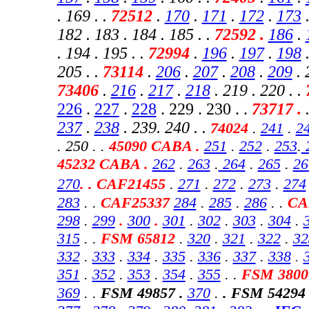
. 169 . .
72512
.
170
.
171
.
172
.
173
182 . 183 . 184 . 185 . .
72592 .
186
.
. 194 . 195 . .
72994
.
196
.
197
.
198
.
205 . .
73114
.
206
.
207
.
208
.
209
. 
73406
.
216
.
217
.
218
. 219 . 220
. .
226
.
227
.
228
. 229 . 230 . .
73717 .
237
.
238
. 239. 240 . .
74024
.
241
.
2
. 250 . .
45090 CABA .
251
.
252
.
253
.
45232 CABA
.
262
.
263
.
264
.
265
.
26
270
. . CAF21455
.
271
.
272
.
273
.
274
283
.
.
CAF25337
284
.
285
.
286
. .
CA
298
.
299
.
300
.
301
.
302
.
303
.
304
.
315
. .
FSM 65812
.
320
.
321
.
322
.
32
332
.
333
.
334
.
335
.
336
.
337
.
338
.
351
.
352
.
353
.
354
.
355
. .
FSM 3800
369
.
.
FSM 49857 .
370
.
. FSM 54294